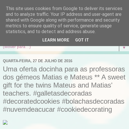
This site uses cookies from Google to deliver its services
and to analyze traffic. Your IP address and user-agent are
shared with Google along with performance and security
metrics to ensure quality of service, generate usage
statistics, and to detect and address abuse.
LEARN MORE
GOT IT
▼
QUARTA-FEIRA, 27 DE JULHO DE 2016
Uma oferta docinha para as professoras
dos gémeos Matias e Mateus ** A sweet
gift for the twins Mateus and Matias'
teachers. #galletasdecoradas
#decoratedcookies #bolachasdecoradas
#nuvemdeacucar #cookiedecorating