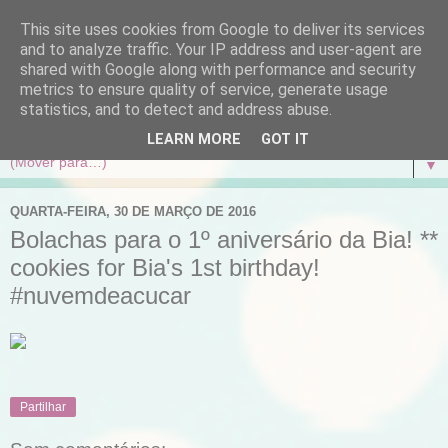
This site uses cookies from Google to deliver its services
and to analyze traffic. Your IP address and user-agent are
shared with Google along with performance and security
metrics to ensure quality of service, generate usage
statistics, and to detect and address abuse.
LEARN MORE
GOT IT
▼
QUARTA-FEIRA, 30 DE MARÇO DE 2016
Bolachas para o 1º aniversário da Bia! **
cookies for Bia's 1st birthday!
#nuvemdeacucar
Partilhar