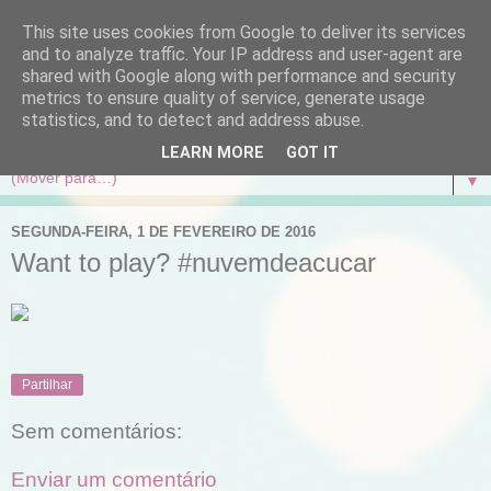
This site uses cookies from Google to deliver its services
and to analyze traffic. Your IP address and user-agent are
shared with Google along with performance and security
metrics to ensure quality of service, generate usage
statistics, and to detect and address abuse.
LEARN MORE
GOT IT
▼
SEGUNDA-FEIRA, 1 DE FEVEREIRO DE 2016
Want to play? #nuvemdeacucar
Partilhar
Sem comentários:
Enviar um comentário